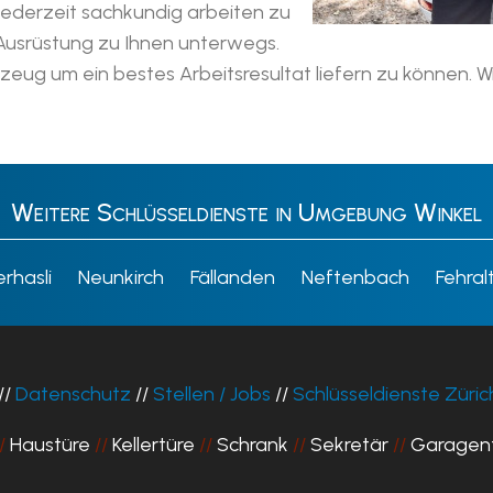
 jederzeit sachkundig arbeiten zu
 Ausrüstung zu Ihnen unterwegs.
zeug um ein bestes Arbeitsresultat liefern zu können. Wi
Weitere Schlüsseldienste in Umgebung Winkel
rhasli
Neunkirch
Fällanden
Neftenbach
Fehral
//
Datenschutz
//
Stellen / Jobs
//
Schlüsseldienste Züric
/
Haustüre
//
Kellertüre
//
Schrank
//
Sekretär
//
Garagen