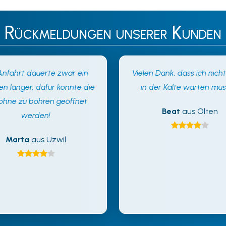
Rückmeldungen unserer Kunden
Anfahrt dauerte zwar ein
Vielen Dank, dass ich nich
en länger, dafür konnte die
in der Kälte warten mus
 ohne zu bohren geöffnet
Beat
aus Olten
werden!
Marta
aus Uzwil