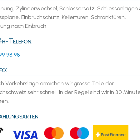
fnung, Zylinderwechsel, Schlossersatz, Schliessanlagen
sspläne, Einbruchschutz, Kellertüren, Schranktüren,
rung nach Einbruch
h-Telefon:
99 98 98
fo:
h Verkehrslage erreichen wir grosse Teile der
hschweiz sehr schnell. In der Regel sind wir in 30 Minut
nen.
hlungsarten: