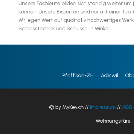
Unsere Fachleute bilden sich ständig weiter um
können. Unsere Experten sind nur mit einer top
Wir legen Wert auf qualitativ hochwertiges Werk
Schliesstechnik und Schlüssel in Winkel.
Pfäffikon-ZH
Adliswil
Obe
© by MyKey.ch //
Impressum
//
AGB
Wohnungstüre
/