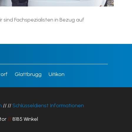
r sind Fachspezialisten in Bezug auf
torf
Glattbrugg
Uitikon
h
// //
Schlüsseldienst Informationen
tor
//
8185 Winkel