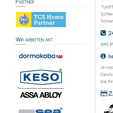
Partner
Türöf
Schlie
Siche
24
Wir arbeiten mit
043 5
In
Je nac
Deutsc
bei Ih
Za