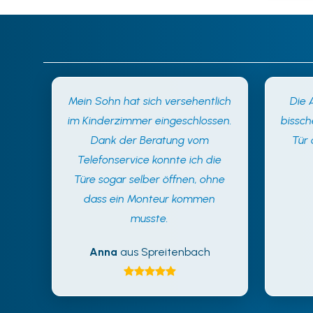
Mein Sohn hat sich versehentlich
Die 
im Kinderzimmer eingeschlossen.
bissch
Dank der Beratung vom
Tür
Telefonservice konnte ich die
Türe sogar selber öffnen, ohne
dass ein Monteur kommen
musste.
Anna
aus Spreitenbach