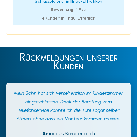
Schlüsseldienst in Illnau-Effretikon
Bewertung:
4.9 / 5
4 Kunden in Illnau-Effretikon
Rückmeldungen unserer
Kunden
Mein Sohn hat sich versehentlich im Kinderzimmer
eingeschlossen. Dank der Beratung vom
Telefonservice konnte ich die Türe sogar selber
öffnen, ohne dass ein Monteur kommen musste.
Anna
aus Spreitenbach