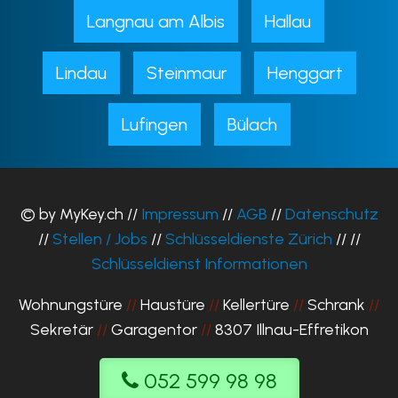
Langnau am Albis
Hallau
Lindau
Steinmaur
Henggart
Lufingen
Bülach
© by MyKey.ch //
Impressum
//
AGB
//
Datenschutz
//
Stellen / Jobs
//
Schlüsseldienste Zürich
// //
Schlüsseldienst Informationen
Wohnungstüre
//
Haustüre
//
Kellertüre
//
Schrank
//
Sekretär
//
Garagentor
//
8307 Illnau-Effretikon
052 599 98 98