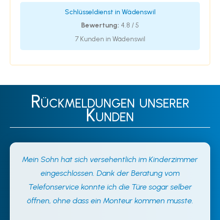
Schlüsseldienst in Wädenswil
Bewertung:
4.8 / 5
7 Kunden in Wädenswil
Rückmeldungen unserer
Kunden
Mein Sohn hat sich versehentlich im Kinderzimmer
eingeschlossen. Dank der Beratung vom
Telefonservice konnte ich die Türe sogar selber
öffnen, ohne dass ein Monteur kommen musste.