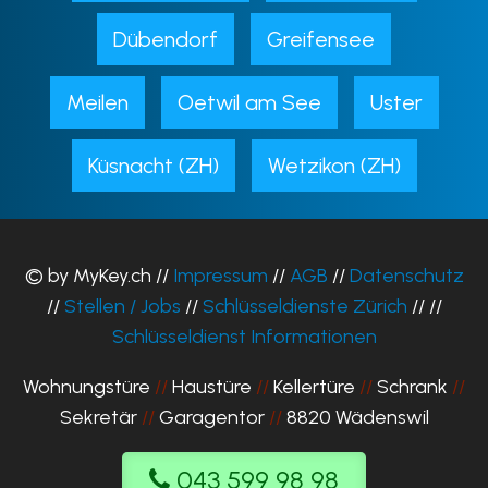
Dübendorf
Greifensee
Meilen
Oetwil am See
Uster
Küsnacht (ZH)
Wetzikon (ZH)
© by MyKey.ch //
Impressum
//
AGB
//
Datenschutz
//
Stellen / Jobs
//
Schlüsseldienste Zürich
// //
Schlüsseldienst Informationen
Wohnungstüre
//
Haustüre
//
Kellertüre
//
Schrank
//
Sekretär
//
Garagentor
//
8820 Wädenswil
043 599 98 98