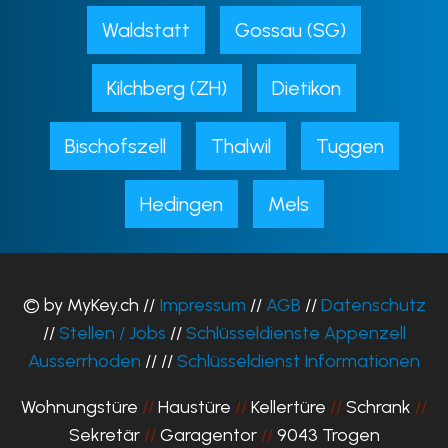
Waldstatt
Gossau (SG)
Kilchberg (ZH)
Dietikon
Bischofszell
Thalwil
Tuggen
Hedingen
Mels
© by MyKey.ch //
Impressum
//
AGB
//
Datenschutz
//
Stellen / Jobs
//
Schlüsseldienste Appenzell
Ausserrhoden
// //
Schlüsseldienst Informationen
Wohnungstüre
//
Haustüre
//
Kellertüre
//
Schrank
//
Sekretär
//
Garagentor
//
9043 Trogen