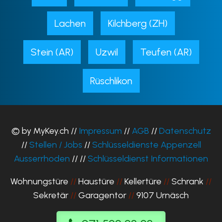
Lachen
Kilchberg (ZH)
Stein (AR)
Uzwil
Teufen (AR)
Rüschlikon
© by MyKey.ch //
Impressum
//
AGB
//
Datenschutz
//
Stellen / Jobs
//
Schlüsseldienste Appenzell
Ausserrhoden
// //
Schlüsseldienst Informationen
Wohnungstüre
//
Haustüre
//
Kellertüre
//
Schrank
//
Sekretär
//
Garagentor
//
9107 Urnäsch