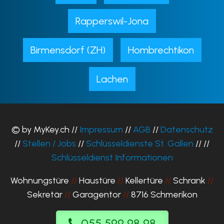
Rapperswil-Jona
Birmensdorf (ZH)
Hombrechtikon
Lachen
© by MyKey.ch //
Impressum
//
AGB
//
Datenschutz
//
Stellen / Jobs
//
Schlüsseldienste St. Gallen
// //
Schlüsseldienst Informationen
Wohnungstüre
//
Haustüre
//
Kellertüre
//
Schrank
//
Sekretär
//
Garagentor
//
8716 Schmerikon
055 599 98 98