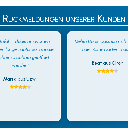
Rückmeldungen unserer Kunden
Anfahrt dauerte zwar ein
Vielen Dank, dass ich nich
en länger, dafür konnte die
in der Kälte warten mus
 ohne zu bohren geöffnet
Beat
aus Olten
werden!
Marta
aus Uzwil