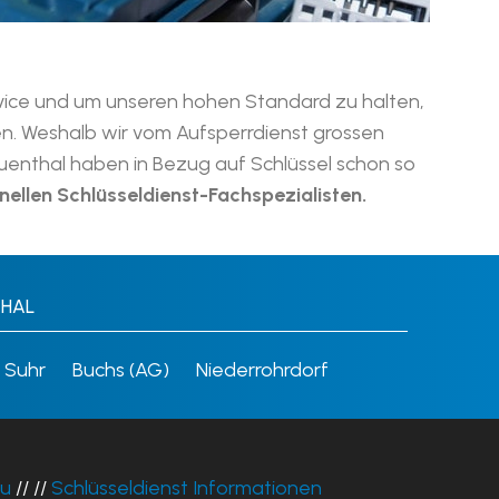
service und um unseren hohen Standard zu halten,
len. Weshalb wir vom Aufsperrdienst grossen
euenthal haben in Bezug auf Schlüssel schon so
nellen Schlüsseldienst-Fachspezialisten.
thal
Suhr
Buchs (AG)
Niederrohrdorf
au
// //
Schlüsseldienst Informationen