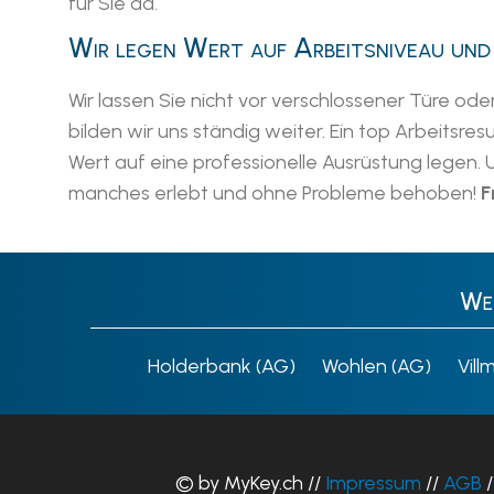
für Sie da.
Wir legen Wert auf Arbeitsniveau und
Wir lassen Sie nicht vor verschlossener Türe od
bilden wir uns ständig weiter. Ein top Arbeitsr
Wert auf eine professionelle Ausrüstung legen. 
manches erlebt und ohne Probleme behoben!
F
Wei
Holderbank (AG)
Wohlen (AG)
Vill
© by MyKey.ch //
Impressum
//
AGB
/