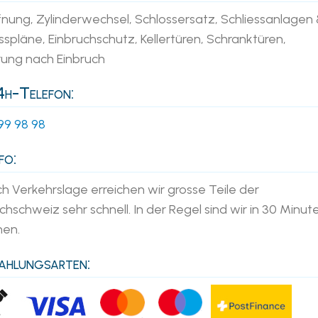
fnung, Zylinderwechsel, Schlossersatz, Schliessanlagen
sspläne, Einbruchschutz, Kellertüren, Schranktüren,
rung nach Einbruch
h-Telefon:
99 98 98
fo:
h Verkehrslage erreichen wir grosse Teile der
hschweiz sehr schnell. In der Regel sind wir in 30 Minut
nen.
hlungsarten: