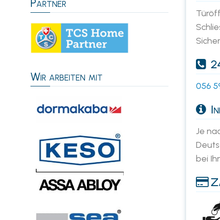
Partner
Türöf
Schlie
Siche
24
Wir arbeiten mit
056 5
In
Je nac
Deutsc
bei Ih
Za