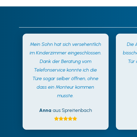
Mein Sohn hat sich versehentlich
Die 
im Kinderzimmer eingeschlossen.
bissch
Dank der Beratung vom
Tür
Telefonservice konnte ich die
Türe sogar selber öffnen, ohne
dass ein Monteur kommen
musste.
Anna
aus Spreitenbach