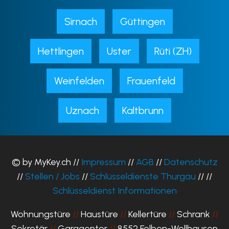
Sirnach
Güttingen
Hettlingen
Uster
Rüti (ZH)
Weinfelden
Frauenfeld
Uznach
Kaltbrunn
© by MyKey.ch //
Impressum
//
AGB
//
Datenschutz
//
Stellen / Jobs
//
Schlüsseldienste Thurgau
// //
Schlüsseldienst Informationen
Wohnungstüre
//
Haustüre
//
Kellertüre
//
Schrank
//
Sekretär
//
Garagentor
//
8552 Felben-Wellhausen